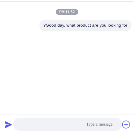
الجودة
11:52 PM
اتصل
Good day, what product are you looking for?
بنا
إرسال
اطلب
اقتباس
خريطة
الموقع
إمدادات المصنع المباشرة المميزة مساحة كبيرة سيلكون ألياف
PRIVACY
الزجاج بطانية النار للسيارة
POLICY
حصيرة حفرة النار
2026-05-27
981 الرؤى