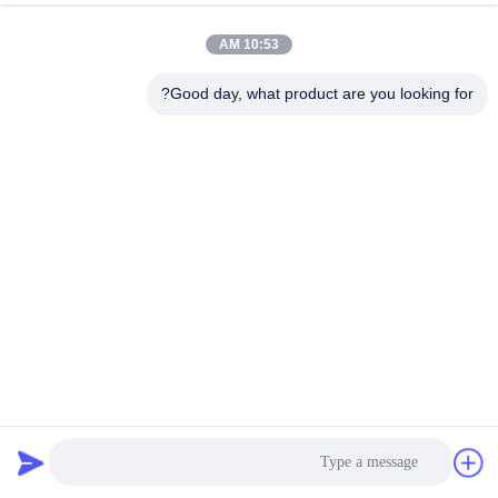
الجودة
10:53 AM
اتصل
Good day, what product are you looking for?
بنا
إرسال
اطلب
اقتباس
خريطة
الموقع
6*9M EV غطاء محترق للسيارات 19.8*26 فوت غطاء محترق
PRIVACY
للسيارات للفايبرجلاس
POLICY
حصيرة حفرة النار
2026-05-27
981 الرؤى