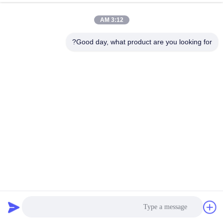
الجودة
3:12 AM
اتصل
Good day, what product are you looking for?
بنا
إرسال
اطلب
اقتباس
خريطة
الموقع
نسيج زجاجي مقاوم للحريق ومقاوم للتآكل ومطلي بالبولي
PRIVACY
يوريثين ومقاوم لدرجات الحرارة العالية
POLICY
بو المغلفة بنسيج الألياف الزجاجية
2026-04-20
548 الرؤى