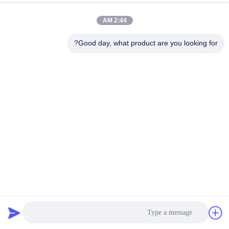
الجودة
2:44 AM
اتصل
Good day, what product are you looking for?
بنا
إرسال
اطلب
اقتباس
خريطة
الموقع
عازل للحرارة PU مغلفة الألياف الزجاجية النسيج M0 لحام بطانية
PRIVACY
النار 0.41mm 460g نسيج القناة
POLICY
بو المغلفة بنسيج الألياف الزجاجية
2022-03-02
548 الرؤى