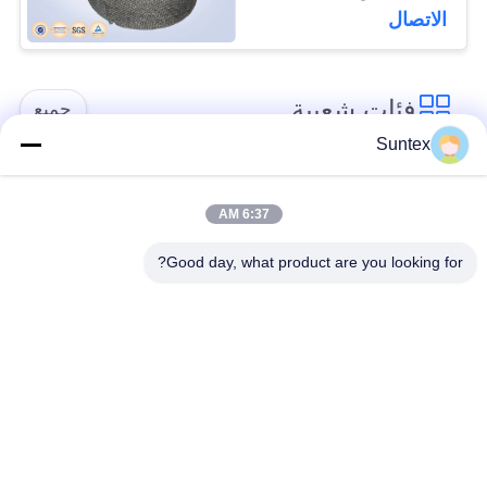
الموقد
الاتصال
فئات شعبية
جميع
Suntex
سيليكون مغلفة بنسيج
مقاومة للحريق الألياف
الألياف الزجاجية
الزجاجية النسيج
6:37 AM
Good day, what product are you looking for?
ارتفاع درجة الحرارة
بو المغلفة بنسيج
الألياف الزجاجية
الألياف الزجاجية
القماش
رقائق الألومنيوم
PTFE المغلفة الألياف
الألياف الزجاجية
الزجاجية النسيج
القماش