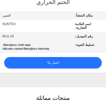
الختم الحراري
الجودة
مكان المنشأ:
الصين
اتصل
اسم العلامة
SUNTEX
بنا
التجارية:
رقم الموديل:
RLG 25
اطلب
تسليط الضوء:
,
fiberglass cloth tape
اقتباس
silicone coated fiberglass sleeving
اتصل بنا!
خريطة
الموقع
PRIVACY
POLICY
منتجات مماثلة