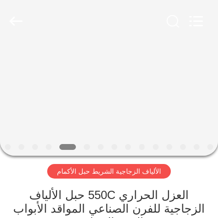
2026
Suntex
Composite
Industrial
Co.,Ltd..
All
Rights
Reserved.
المنزل
المنتجات
عنّا
جولة
في
الألياف الزجاجية الشريط حبل الأكمام
المصنع
العزل الحراري 550C حبل الألياف
مراقبة
الزجاجية للفرن الصناعي المواقد الأبواب