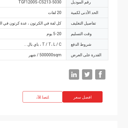
رقم الموديل
TGF1200S-CS213-5030
الحد الأدنى لكمية
20 لفات
تفاصيل التغليف
كل لفة في الكرتون ، عدة كرتون في ال
وقت التسليم
5-20 يوم
شروط الدفع
T / T، L / C ، باي بال ...
القدرة على العرض
500000sqm / شهر
افضل سعر
ﺎﺘﺼﻟ ﺍﻶﻧ