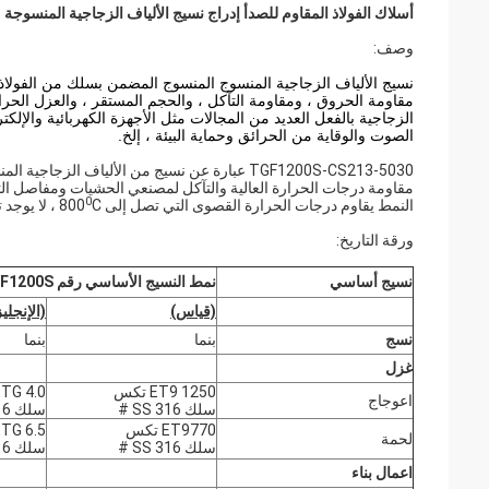
أسلاك الفولاذ المقاوم للصدأ إدراج نسيج الألياف الزجاجية المنسوجة
وصف:
نسيج الألياف الزجاجية المنسوج المنسوج المضمن بسلك من الفولاذ ا
مقاومة الحروق ، ومقاومة التآكل ، والحجم المستقر ، والعزل الحرا
الزجاجية بالفعل العديد من المجالات مثل الأجهزة الكهربائية والإلك
الصوت والوقاية من الحرائق وحماية البيئة ، إلخ.
TGF1200S-CS213-5030 عبارة عن نسيج من الأليا
مقاومة درجات الحرارة العالية والتآكل لمصنعي الحشيات ومفاصل التمد
0
النمط يقاوم درجات الحرارة القصوى التي تصل إلى 800
C ، لا يوجد تدهور كبير في المرونة أو القوة ، بدون انبعاث دخان / أبخرة عند اشتعال النيران.
ورقة التاريخ:
نسيج أساسي
نمط النسيج الأساسي رقم TGF1200S
(قياس)
(الإنجلي
نسج
بنما
بنما
غزل
ET9 1250 تكس
TG 4.0
اعوجاج
سلك SS 316 #
سلك SS 316 #
ET9770 تكس
TG 6.5
لحمة
سلك SS 316 #
سلك SS 316 #
اعمال بناء