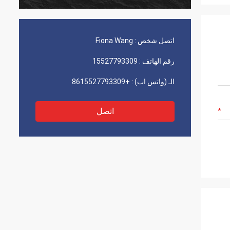
اتصل شخص :
Fiona Wang
رقم الهاتف :
15527793309
الـ (واتس اب) :
+8615527793309
اتصل