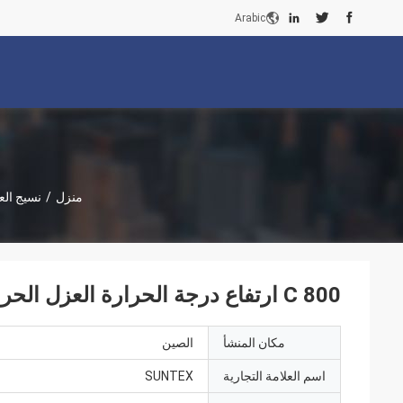
Arabic
منزل
/
نسيج الع
800 C ارتفاع درجة الحرارة العزل الحراري النسيج لصنع سترة قابلة للإزالة ويغطي
مكان المنشأ
الصين
اسم العلامة التجارية
SUNTEX