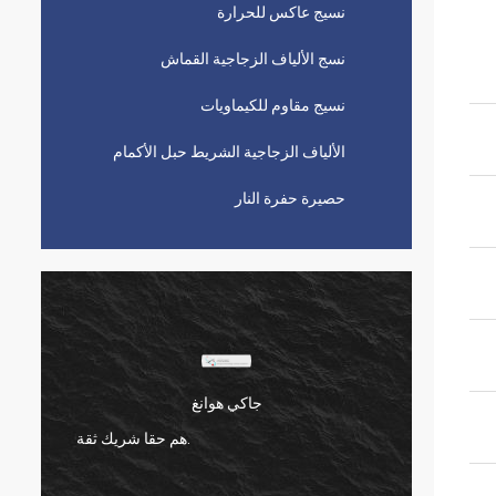
نسيج عاكس للحرارة
نسج الألياف الزجاجية القماش
نسيج مقاوم للكيماويات
الألياف الزجاجية الشريط حبل الأكمام
حصيرة حفرة النار
تصلب متعدد.
نحن نعمل مع Suntex لأكثر من 10 سنوات ،
فهي تحافظ على جودة مستقرة دائمًا.