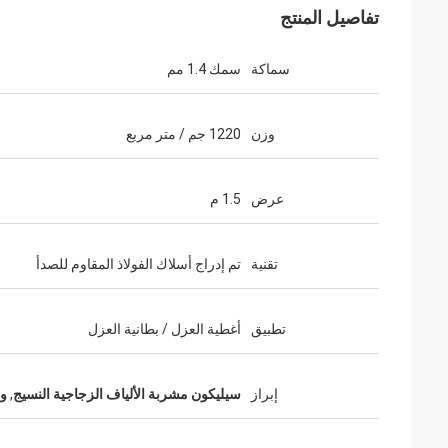
تفاصيل المنتج
سماكة
سمك 1.4 مم
وزن
1220 جم / متر مربع
عرض
1.5 م
تقنية
تم إدراج أسلاك الفولاذ المقاوم للصدأ
تطبيق
أغطية العزل / بطانية العزل
إبراز
سيليكون مشربة الألياف الزجاجية النسيج
,
وا