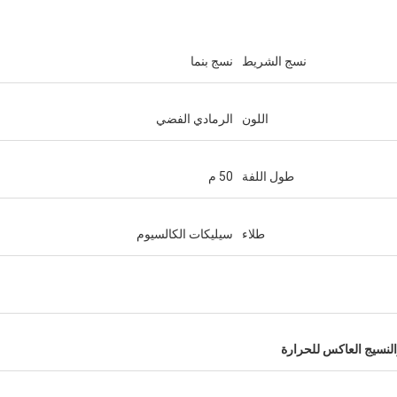
نسج الشريط
نسج بنما
اللون
الرمادي الفضي
طول اللفة
50 م
طلاء
سيليكات الكالسيوم
جاكي هوانغ
لنسيج العاكس للحرارة
هم حقا شريك ثقة.