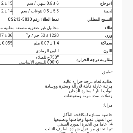
اعوجاج
6 ± 0.6 ينتهي / سم
15 ± 2 ينتهي / بوصة
لحمة
5.5 ± 0.5 نتوءات / سم
14 ± 2 اختيارات / بوصة
النسيج المطلي
نمط الطلاء رقم CS213-5030
طلاء
محاليل غير عضوية مصنعة مطلية من ك
2
وزن
1220 ± 50 جم / م
36 ± 1.47 أوقية / ياردة
سماكة
1.4 ± 0.07 ملم
0.055 ± 0.003 بوصة
اللون
اللون الرمادي
0
750
ج للطلاء
مقاومة درجة الحرارة
0
C للنسيج الأساسي
800
تطبيق:
بطانية لحام درجة حرارة عالية
مرتبة عازلة قابلة للإزالة وسترة ووسادة
أبواب النار / ستارة الدخان
وصلات تمدد مرنة ومعوضات
مزايا:
خاصية ممتازة لمكافحة التآكل
من السهل قصها وخياطتها وتصنيعها
14 عاما من الخبرة المورد الصيني
تم التحقق من عزل شهادة الطرف الثالث