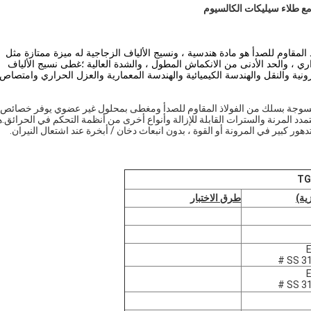
 مع طلاء سيليكات الكالسيوم
لمقاوم للصدأ هو مادة هندسية ، ونسيج الألياف الزجاجية له ميزة ممتازة مثل
ري ، والحد الأدنى من الانكماش المطول ، والشدة العالية ؛غطى نسيج الألياف
ترونية والنقل والهندسة الكيميائية والهندسة المعمارية والعزل الحراري وامتصاص
ف الزجاجية المنسوجة بسلك من الفولاذ المقاوم للصدأ ومغطى بمحلول غير عضوي يوفر خصائص
د المرنة والسترات القابلة للإزالة وأنواع أخرى من أنظمة التحكم في الحرائق.ه
زية)
طرق الاختبار
E
E