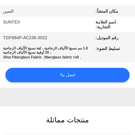
الجودة
مكان المنشأ:
الصين
اتصل
اسم العلامة
SUNTEX
التجارية:
بنا
رقم الموديل:
TGF884P-AC236-3022
تسليط الضوء:
1.0 مم نسيج الألياف الزجاجية ، لفة نسيج الألياف الزجاجية
اطلب
، 30 أوقية نسيج الألياف الزجاجية
,
,
30oz Fiberglass Fabric
fiberglass fabric roll
اقتباس
اتصل بنا!
خريطة
الموقع
PRIVACY
منتجات مماثلة
POLICY