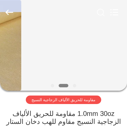
2026
Suntex
Composite
Industrial
Co.,Ltd..
All
Rights
Reserved.
المنزل
المنتجات
عنّا
جولة
في
مقاومة للحريق الألياف الزجاجية النسيج
المصنع
1.0mm 30oz مقاومة للحريق الألياف
مراقبة
الزجاجية النسيج مقاوم للهب دخان الستار