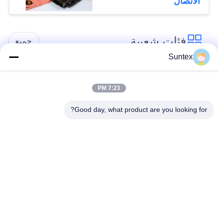
الاتصال
فئات شعبية
جميع
Suntex
سيليكون مغلفة بنسيج
مقاومة للحريق الألياف
الألياف الزجاجية
الزجاجية النسيج
7:23 PM
Good day, what product are you looking for?
ارتفاع درجة الحرارة
بو المغلفة بنسيج
الألياف الزجاجية
الألياف الزجاجية
القماش
رقائق الألومنيوم
PTFE المغلفة الألياف
الألياف الزجاجية
الزجاجية النسيج
القماش
أقمشة مقاومة للحرارة
اللحام بطانية لفة