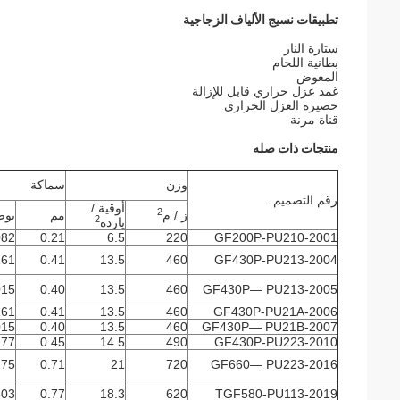
تطبيقات نسيج الألياف الزجاجية
ستارة النار
بطانية اللحام
المعوض
غمد عزل حراري قابل للإزالة
حصيرة العزل الحراري
قناة مرنة
منتجات ذات صله
وزن
سماكة
رقم التصميم.
أوقية /
2
ز / م
مم
بوص
2
ياردة
082
0.21
6.5
220
GF200P-PU210-2001
161
0.41
13.5
460
GF430P-PU213-2004
015
0.40
13.5
460
GF430P— PU213-2005
161
0.41
13.5
460
GF430P-PU21A-2006
015
0.40
13.5
460
GF430P— PU21B-2007
177
0.45
14.5
490
GF430P-PU223-2010
275
0.71
21
720
GF660— PU223-2016
303
0.77
18.3
620
TGF580-PU113-2019