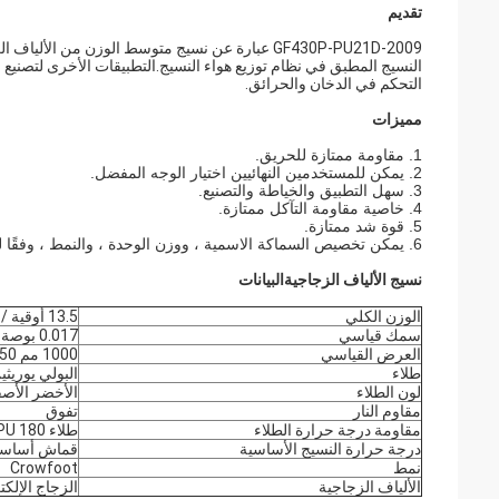
تقديم
النسيج المطبق في نظام توزيع هواء النسيج.التطبيقات الأخرى لتصنيع 
التحكم في الدخان والحرائق.
مميزات
1. مقاومة ممتازة للحريق.
2. يمكن للمستخدمين النهائيين اختيار الوجه المفضل.
3. سهل التطبيق والخياطة والتصنيع.
4. خاصية مقاومة التآكل ممتازة.
5. قوة شد ممتازة.
6. يمكن تخصيص السماكة الاسمية ، ووزن الوحدة ، والنمط ، وفقًا لطريقة الاستخدام الخاصة بك.
نسيج الألياف الزجاجية
البيانات
الوزن الكلي
13.5 أوقية / سنة
سمك قياسي
0.017 بوصة
العرض القياسي
1000 مم 1550 مم
طلاء
البولي يوريثي
لون الطلاء
الأخضر الأص
مقاوم النار
تفوق
مقاومة درجة حرارة الطلاء
طلاء PU 180
درجة حرارة النسيج الأساسية
قماش أساسي 0
نمط
Crowfoot
الألياف الزجاجية
الزجاج الإلك