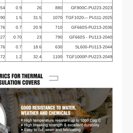
354
0.9
26
880
GF800C-PU223-2023
590
1.5
31.5
1070
TGF1020— PU111-2025
276
0.7
20.9
710
GF660S-PU213-2036
027
0.70
23
790
GF660S - PU113-2040
276
0.7
18.6
630
SL600-PU113-2044
472
1.2
32.4
1100
TGF1000P-PU223-2049