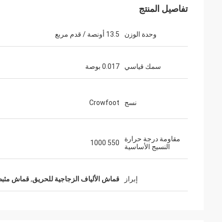
تفاصيل المنتج
وحدة الوزن
13.5 أونصة / قدم مربع
سمك قياسي
0.017 بوصة
نسج
Crowfoot
مقاومة درجة حرارة
550 1000
النسيج الأساسية
إبراز
قماش الألياف الزجاجية للحريق
,
قماش مثبطا