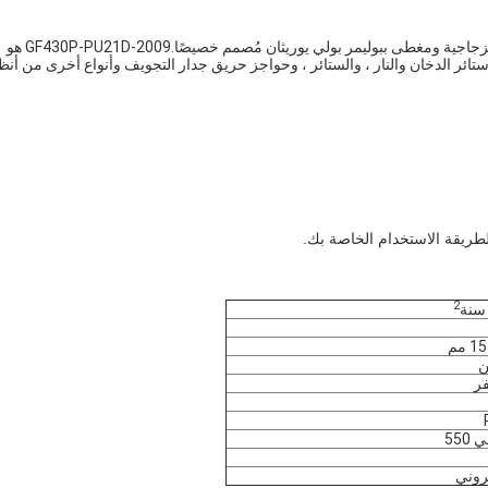
GF430P-PU21D-2009 عبارة عن نسيج متوسط ​​الوزن من الألياف الزجاجية ومغطى ببوليمر بولي يوريثان مُصمم خصيصًا.GF430P-PU21D-2009 هو
ستائر الدخان والنار ، والستائر ، وحواجز حريق جدار التجويف وأنواع أخرى من أن
2
ن
فر
55
تروني