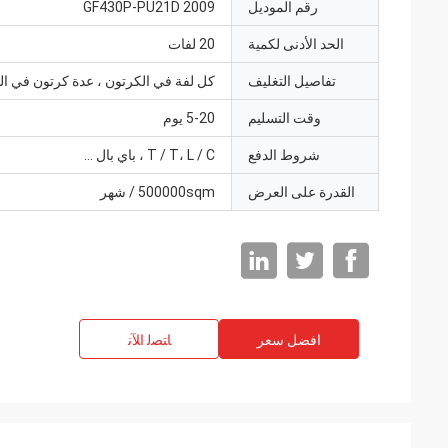
رقم الموديل
GF430P-PU21D 2009
الحد الأدنى لكمية
20 لفات
تفاصيل التغليف
كل لفة في الكرتون ، عدة كرتون في ال
وقت التسليم
5-20 يوم
شروط الدفع
T / T، L / C ، باي بال ...
القدرة على العرض
500000sqm / شهر
افضل سعر
ﺎﺘﺼﻟ ﺍﻶﻧ