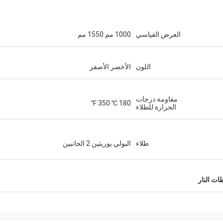
العرض القياسي
1000 مم 1550 مم
اللون
الأخضر الأصفر
مقاومة درجات
180 ℃ 350 ℉
الحرارة للطلاء
طلاء
البولي يوريثين 2 الجانبين
ت النار
جاكي هوانغ
هم حقا شريك ثقة.