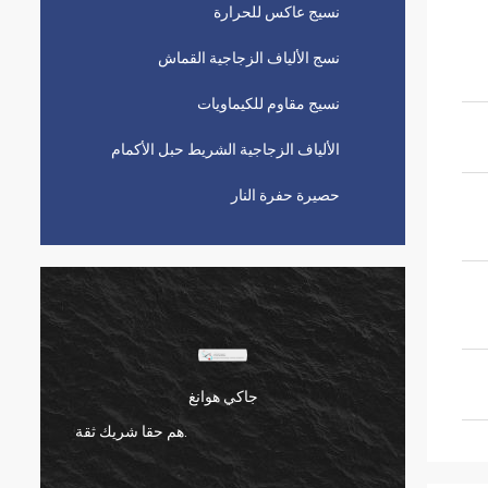
نسيج عاكس للحرارة
نسج الألياف الزجاجية القماش
نسيج مقاوم للكيماويات
الألياف الزجاجية الشريط حبل الأكمام
حصيرة حفرة النار
تصلب متعدد.
نحن نعمل مع Suntex لأكثر من 10 سنوات ،
فهي تحافظ على جودة مستقرة دائمًا.