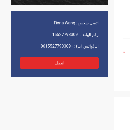
اتصل شخص :
Fiona Wang
رقم الهاتف :
15527793309
الـ (واتس اب) :
+8615527793309
اتصل