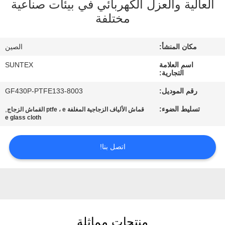
العالية والعزل الكهربائي في بيئات صناعية
الجودة
مختلفة
اتصل
مكان المنشأ:
الصين
بنا
اسم العلامة
SUNTEX
التجارية:
اطلب
رقم الموديل:
GF430P-PTFE133-8003
اقتباس
تسليط الضوء:
,
قماش الألياف الزجاجية المغلفة ptfe ، e القماش الزجاج
e glass cloth
خريطة
اتصل بنا!
الموقع
PRIVACY
POLICY
منتجات مماثلة