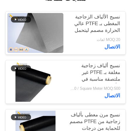
نسيج الألياف الزجاجية
المغطى بـ PTFE عالي
الحرارة مصمم ليتحمل
الظروف القاسية في
MOQ:20 لفات
التصنيع والمعالجة
الاتصال
نسيج ألياف زجاجية
مغلفة بـ PTFE غير
ملتصقة مناسبة في
الأحزمة الناقلة والغطاء
US$6.22 - US$6.60 / Square Meter MOQ:500 متر متر/ساحة
المقاوم للحرارة يوفر
الاتصال
موثوقية طويلة الأجل
نسيج مرن معطى بألياف
زجاجية من PTFE مصمم
للحماية من درجات