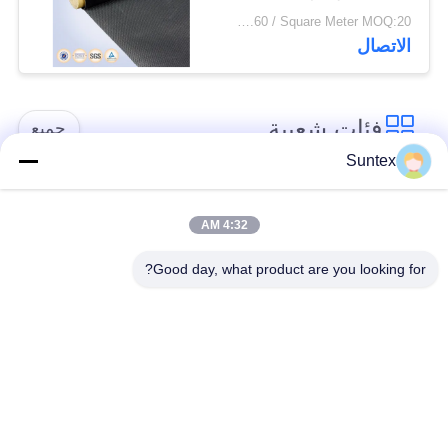
الحرارة العالية والعزل
US$6.22 - US$6.60 / Square Meter MOQ:20 لفات
الكهربائي في بيئات
الاتصال
صناعية مختلفة
فئات شعبية
جميع
Suntex
سيليكون مغلفة بنسيج
مقاومة للحريق الألياف
الألياف الزجاجية
الزجاجية النسيج
4:32 AM
Good day, what product are you looking for?
ارتفاع درجة الحرارة
بو المغلفة بنسيج
الألياف الزجاجية
الألياف الزجاجية
القماش
رقائق الألومنيوم
PTFE المغلفة الألياف
الألياف الزجاجية
الزجاجية النسيج
القماش