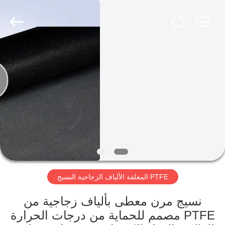
2026
Suntex
Composite
Industrial
Co.,Ltd..
All
Rights
Reserved.
المنزل
المنتجات
عنّا
جولة
في
PTFE المغلفة الألياف الزجاجية النسيج
المصنع
نسيج مرن معطى بألياف زجاجية من
مراقبة
PTFE مصمم للحماية من درجات الحرارة