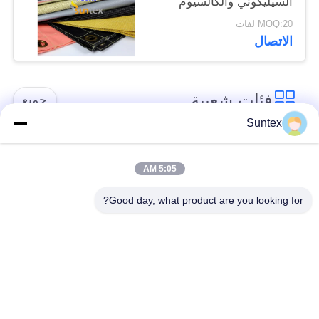
السيليكوني والكالسيوم
السيليكات المغلف
MOQ:20 لفات
الاتصال
فئات شعبية
جميع
Suntex
سيليكون مغلفة بنسيج
مقاومة للحريق الألياف
الألياف الزجاجية
الزجاجية النسيج
5:05 AM
Good day, what product are you looking for?
ارتفاع درجة الحرارة
بو المغلفة بنسيج
الألياف الزجاجية
الألياف الزجاجية
القماش
رقائق الألومنيوم
PTFE المغلفة الألياف
الألياف الزجاجية
الزجاجية النسيج
القماش