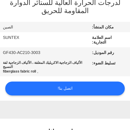
لدرجات الحرارة العالية للستائر الدوارة
الجودة
المقاومة للحريق
اتصل
مكان المنشأ:
الصين
بنا
اسم العلامة
SUNTEX
التجارية:
اطلب
رقم الموديل:
GF430-AC210-3003
اقتباس
تسليط الضوء:
الألياف الزجاجية الاكريليك المغلفة ، الألياف الزجاجية لفة
النسيج
,
fiberglass fabric roll
خريطة
الموقع
اتصل بنا!
PRIVACY
POLICY